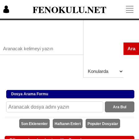
FENOKULU.NET
Ara
Dosya Arama Formu
Ara Bul
Son Eklenenler
Haftanın Enleri
Populer Dosyalar