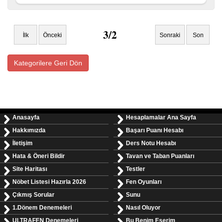
3/2
İlk
Önceki
Sonraki
Son
Kategorilere Geri Dön
Anasayfa
Hesaplamalar Ana Sayfa
Hakkımızda
Başarı Puanı Hesabı
İletişim
Ders Notu Hesabı
Hata & Öneri Bildir
Tavan ve Taban Puanları
Site Haritası
Testler
Nöbet Listesi Hazırla 2026
Fen Oyunları
Çıkmış Sorular
Sunu
1.Dönem Denemeleri
Nasıl Oluyor
ULTRAFEN Denemeleri
Bu Benim Eserim