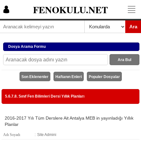
FENOKULU.NET
Ara
Dosya Arama Formu
Ara Bul
Son Eklenenler
Haftanın Enleri
Populer Dosyalar
5.6.7.8. Sınıf Fen Bilimleri Dersi Yıllık Planları
2016-2017 Yılı Tüm Derslere Ait Antalya MEB in yayınladığı Yıllık
Planlar
Adı Soyadı
:
Site Admini