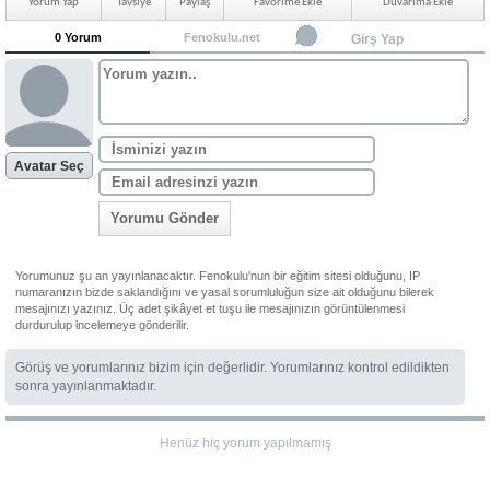
Yorum Yap
Tavsiye
Paylaş
Favorime Ekle
Duvarıma Ekle
0 Yorum
Fenokulu.net
Girş Yap
Avatar Seç
Yorumu Gönder
Yorumunuz şu an yayınlanacaktır. Fenokulu'nun bir eğitim sitesi olduğunu, IP
numaranızın bizde saklandığını ve yasal sorumluluğun size ait olduğunu bilerek
mesajınızı yazınız. Üç adet şikâyet et tuşu ile mesajınızın görüntülenmesi
durdurulup incelemeye gönderilir.
Görüş ve yorumlarınız bizim için değerlidir. Yorumlarınız kontrol edildikten
sonra yayınlanmaktadır.
Henüz hiç yorum yapılmamış