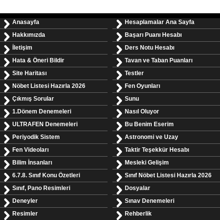
Anasayfa
Hesaplamalar Ana Sayfa
Hakkımızda
Başarı Puanı Hesabı
İletişim
Ders Notu Hesabı
Hata & Öneri Bildir
Tavan ve Taban Puanları
Site Haritası
Testler
Nöbet Listesi Hazırla 2026
Fen Oyunları
Çıkmış Sorular
Sunu
1.Dönem Denemeleri
Nasıl Oluyor
ULTRAFEN Denemeleri
Bu Benim Eserim
Periyodik Sistem
Astronomi ve Uzay
Fen Videoları
Taktir Teşekkür Hesabı
Bilim İnsanları
Mesleki Gelişim
6.7.8. Sınıf Konu Özetleri
Sınıf Nöbet Listesi Hazırla 2026
Sınıf, Pano Resimleri
Dosyalar
Deneyler
Sınav Denemeleri
Resimler
Rehberlik