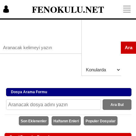
FENOKULU.NET
Ara
Dosya Arama Formu
Ara Bul
Son Eklenenler
Haftanın Enleri
Populer Dosyalar