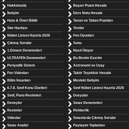
Hakkımızda
Başarı Puanı Hesabı
İletişim
Ders Notu Hesabı
Hata & Öneri Bildir
Tavan ve Taban Puanları
Site Haritası
Testler
Nöbet Listesi Hazırla 2026
Fen Oyunları
Çıkmış Sorular
Sunu
1.Dönem Denemeleri
Nasıl Oluyor
ULTRAFEN Denemeleri
Bu Benim Eserim
Periyodik Sistem
Astronomi ve Uzay
Fen Videoları
Taktir Teşekkür Hesabı
Bilim İnsanları
Mesleki Gelişim
6.7.8. Sınıf Konu Özetleri
Sınıf Nöbet Listesi Hazırla 2026
Sınıf, Pano Resimleri
Dosyalar
Deneyler
Sınav Denemeleri
Resimler
Rehberlik
Videolar
Sınavlarda Çıkmış Sorular
Sınav Analizi
Paylaşım Toplantısı