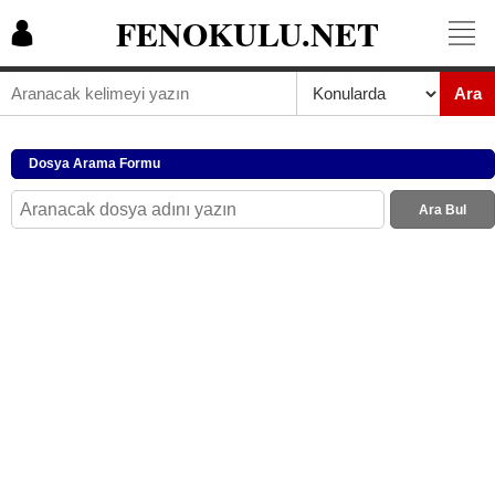
FENOKULU.NET
Ara
Dosya Arama Formu
Ara Bul