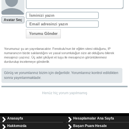
Avatar Seç
Yorumu Gönder
Yorumunuz şu an yayınlanacaktır. Fenokulu'nun bir eğitim sitesi olduğunu, IP
numaranızın bizde saklandığını ve yasal sorumluluğun size ait olduğunu bilerek
mesajınızı yazınız. Üç adet şikâyet et tuşu ile mesajınızın görüntülenmesi
durdurulup incelemeye gönderilir.
Görüş ve yorumlarınız bizim için değerlidir. Yorumlarınız kontrol edildikten
sonra yayınlanmaktadır.
Henüz hiç yorum yapılmamış
Anasayfa
Hesaplamalar Ana Sayfa
Hakkımızda
Başarı Puanı Hesabı