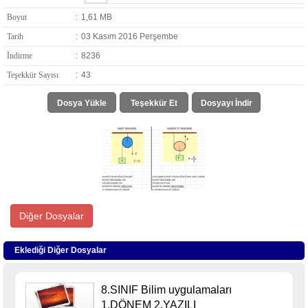
Boyut
:
1,61 MB
Tarih
:
03 Kasım 2016 Perşembe
İndirme
:
8236
Teşekkür Sayısı
:
43
Dosya Yükle
Teşekkür Et
Dosyayı İndir
Diğer Dosyalar
Eklediği Diğer Dosyalar
8.SINIF Bilim uygulamaları
1.DÖNEM 2.YAZILI