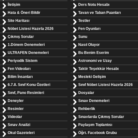
İletişim
Ders Notu Hesabı
Hata & Öneri Bildir
Tavan ve Taban Puanları
Site Haritası
Testler
Nöbet Listesi Hazırla 2026
Fen Oyunları
Çıkmış Sorular
Sunu
1.Dönem Denemeleri
Nasıl Oluyor
ULTRAFEN Denemeleri
Bu Benim Eserim
Periyodik Sistem
Astronomi ve Uzay
Fen Videoları
Taktir Teşekkür Hesabı
Bilim İnsanları
Mesleki Gelişim
6.7.8. Sınıf Konu Özetleri
Sınıf Nöbet Listesi Hazırla 2026
Sınıf, Pano Resimleri
Dosyalar
Deneyler
Sınav Denemeleri
Resimler
Rehberlik
Videolar
Sınavlarda Çıkmış Sorular
Sınav Analizi
Paylaşım Toplantısı
Okul Gazeteleri
Öğrt. Facebook Grubu