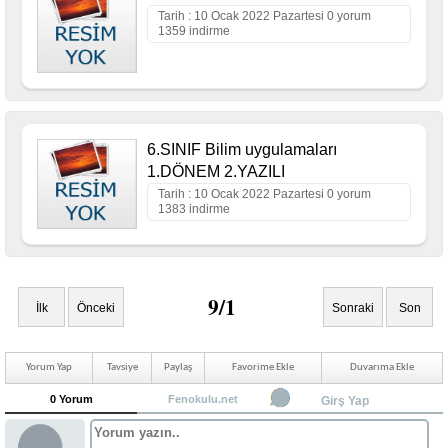
Tarih : 10 Ocak 2022 Pazartesi 0 yorum
1359 indirme
6.SINIF Bilim uygulamaları
1.DÖNEM 2.YAZILI
Tarih : 10 Ocak 2022 Pazartesi 0 yorum
1383 indirme
9/1
İlk
Önceki
Sonraki
Son
Yorum Yap
Tavsiye
Paylaş
Favorime Ekle
Duvarıma Ekle
0 Yorum
Fenokulu.net
Girş Yap