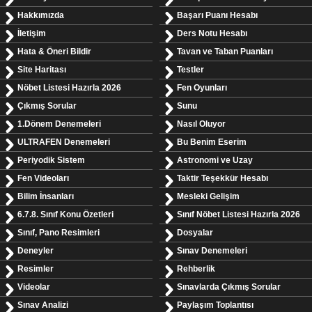
Hakkımızda
Başarı Puanı Hesabı
İletişim
Ders Notu Hesabı
Hata & Öneri Bildir
Tavan ve Taban Puanları
Site Haritası
Testler
Nöbet Listesi Hazırla 2026
Fen Oyunları
Çıkmış Sorular
Sunu
1.Dönem Denemeleri
Nasıl Oluyor
ULTRAFEN Denemeleri
Bu Benim Eserim
Periyodik Sistem
Astronomi ve Uzay
Fen Videoları
Taktir Teşekkür Hesabı
Bilim İnsanları
Mesleki Gelişim
6.7.8. Sınıf Konu Özetleri
Sınıf Nöbet Listesi Hazırla 2026
Sınıf, Pano Resimleri
Dosyalar
Deneyler
Sınav Denemeleri
Resimler
Rehberlik
Videolar
Sınavlarda Çıkmış Sorular
Sınav Analizi
Paylaşım Toplantısı