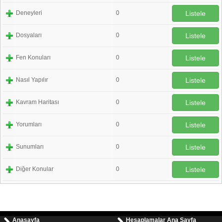
Deneyleri
0
Listele
Dosyaları
0
Listele
Fen Konuları
0
Listele
Nasıl Yapılır
0
Listele
Kavram Haritası
0
Listele
Yorumları
0
Listele
Sunumları
0
Listele
Diğer Konular
0
Listele
Anasayfa
Hesaplamalar Ana Sayfa