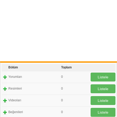
Bölüm
Toplam
Yorumları
0
Listele
Resimleri
0
Listele
Videoları
0
Listele
Beğenileri
0
Listele