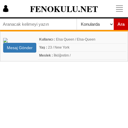
FENOKULU.NET
Ara
Kullanıcı :
Elsa Queen / Elsa-Queen
Mesaj Gönder
Yaş :
23 / New York
Meslek :
İlköğretim /