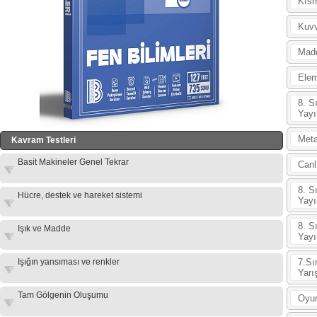
Kıs
Kuv
Madd
Elem
8. S
Yayı
Meta
Kavram Testleri
Basit Makineler Genel Tekrar
Canl
8. S
Hücre, destek ve hareket sistemi
Yayı
8. S
Işık ve Madde
Yayı
Işığın yansıması ve renkler
7.Sı
Yarı
Tam Gölgenin Oluşumu
Oyu