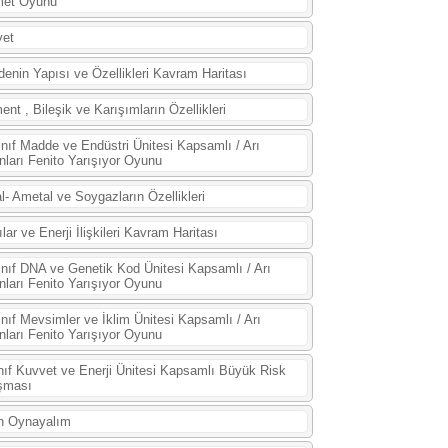
met Oyunu
vet
enin Yapısı ve Özellikleri Kavram Haritası
ent , Bileşik ve Karışımların Özellikleri
ınıf Madde ve Endüstri Ünitesi Kapsamlı / Arı
nları Fenito Yarışıyor Oyunu
l- Ametal ve Soygazların Özellikleri
ılar ve Enerji İlişkileri Kavram Haritası
ınıf DNA ve Genetik Kod Ünitesi Kapsamlı / Arı
nları Fenito Yarışıyor Oyunu
ınıf Mevsimler ve İklim Ünitesi Kapsamlı / Arı
nları Fenito Yarışıyor Oyunu
nıf Kuvvet ve Enerji Ünitesi Kapsamlı Büyük Risk
şması
n Oynayalım