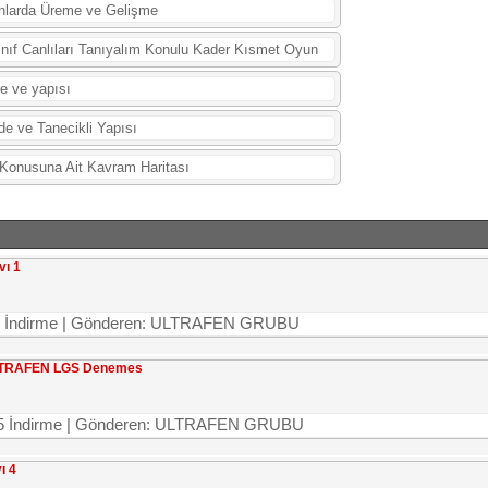
nlarda Üreme ve Gelişme
ınıf Canlıları Tanıyalım Konulu Kader Kısmet Oyun
e ve yapısı
e ve Tanecikli Yapısı
 Konusuna Ait Kavram Haritası
vı 1
4879 İndirme | Gönderen: ULTRAFEN GRUBU
. ULTRAFEN LGS Denemes
7225 İndirme | Gönderen: ULTRAFEN GRUBU
ı 4