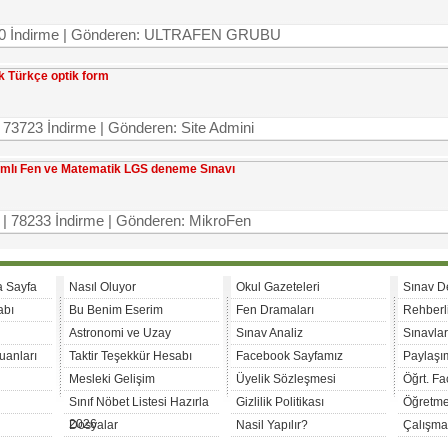
3780 İndirme | Gönderen: ULTRAFEN GRUBU
uk Türkçe optik form
 73723 İndirme | Gönderen: Site Admini
amlı Fen ve Matematik LGS deneme Sınavı
 | 78233 İndirme | Gönderen: MikroFen
a Sayfa
Nasıl Oluyor
Okul Gazeteleri
Sınav D
abı
Bu Benim Eserim
Fen Dramaları
Rehberl
Astronomi ve Uzay
Sınav Analiz
Sınavla
uanları
Taktir Teşekkür Hesabı
Facebook Sayfamız
Paylaşım
Mesleki Gelişim
Üyelik Sözleşmesi
Öğrt. F
Sınıf Nöbet Listesi Hazırla
Gizlilik Politikası
Öğretme
2026
Dosyalar
Nasil Yapılır?
Çalışma