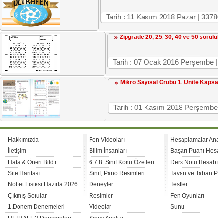
Tarih : 11 Kasım 2018 Pazar | 3
Zipgrade 20, 25, 30, 40 ve 50 sorul
Tarih : 07 Ocak 2016 Perşembe |
Mikro Sayısal Grubu 1. Ünite Kaps
Tarih : 01 Kasım 2018 Perşembe
Hakkımızda
Fen Videoları
Hesaplamalar An
İletişim
Bilim İnsanları
Başarı Puanı Hes
Hata & Öneri Bildir
6.7.8. Sınıf Konu Özetleri
Ders Notu Hesabı
Site Haritası
Sınıf, Pano Resimleri
Tavan ve Taban P
Nöbet Listesi Hazırla 2026
Deneyler
Testler
Çıkmış Sorular
Resimler
Fen Oyunları
1.Dönem Denemeleri
Videolar
Sunu