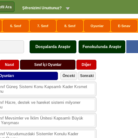
ofil Ara
Şifrenizimi Unuttunuz?
6. Sınıf
7. Sınıf
8. Sınıf
Oyunlar
E-Sınav
Dosyalarda Araştır
Fenokulunda Araştır
Nasıl
Sınıf İçi Oyunlar
Diğer
Oyunları
Önceki
Sonraki
ınıf Güneş Sistemi Konu Kapsamlı Kader Kısmet
nu
nıf Hücre, destek ve hareket sistemi milyoner
nu
nıf Mevsimler ve İklim Ünitesi Kapsamlı Büyük
 Yarışması
ınıf Vücudumuzdaki Sistemler Konulu Kader