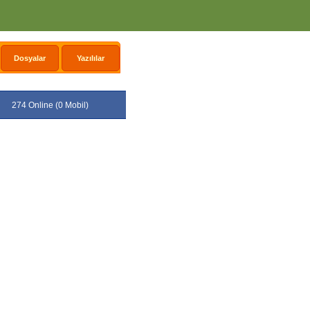
Dosyalar
Yazılılar
274 Online (0 Mobil)