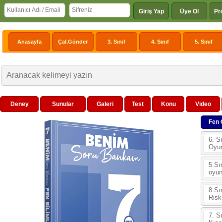
Giriş Yap
Üye Ol
Pr
Anasayfa
Çal.Gönder
3. Sınıf
4. Sınıf
5. Sınıf
Deney
Sunular
Galeri
Test
Konu
Video
Fen 
6. S
Oyu
5.Sı
oyu
8.Sı
Risk
7. S