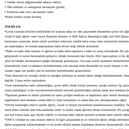
* Günlük rutinin değişmesinden rahatsız olabilir,
* Öfke nöbetleri ve saldırganlık davranışları görülür,
* Kendisine zarar verici davranışları vardır,
*Kendi kendini uyaran davranış
ÖNERİLER:
*Çocuk yukarıda belirtilen özelliklerden bir kısmına sahip ise vakit geçirmeden hastanelerin çocuk ruh sağ
Otizm`le ilgili eğitim veren Sosyal Hizmetler Kurumu ve Milli Eğitim Bakanlığına bağlı özel Özel Eğitim 
kurumunun seçiminde, henüz otistik çocukların tedavisine yönelik kesin sonuç veren yöntemlerin bulunama
işe yaramadığını, bu konuda araştırmaların halen devam ettiği dikkate alınmalıdır.
*Teşhis ne kadar erken koyulur ve eğitime ne kadar erken başlanırsa o kadar iyi sonuç alınmaktadır. Bir çok
gelişiminde ve sosyal davranışlarda geliştirici olduğu konusunda hem fikirdir. Dört yaşına gelmiş ve hiç eğ
aylık bir bebeğin davranışlarına eşdeğer davrandığı gözlenmiştir. Oysa bazı otistik çocukların bebekliklerind
bilinmektedir. Anne ve babaların söylediklerinden yola çıkılarak erken dönemdeki bu sosyal iletişim ve dil g
sonraki yaşam için gerekli olan bu özellikler kaybedilmeden geliştirilebilir.
*Zeka düzeyinin bir otistiğin ileride ne olacağını belirleyen en önemli faktör olduğu düşünülmektedir. Zek
değildir. Uygun testler yapılmalıdır.
*Anne karnındayken teşhis edilemediğini, çocuk sahibi olmak isteyip istememe, çocuğa yeterince ilgi göster
ortaya çıkmadığını ve her sosyoekonomik-kültürel seviyede görülebildiğini dikkate alarak anne babaların ke
*Yapılması gereken en önemli şeylerden bir tanesi çocuğun kendisine ve başkalarına zarar verecek davranışla
engellenmesi anne babaların onlarla daha iyi ilişki kurmalarını ve onlara daha çok yakınlaşmalarını sağlar.
*Otistik bozukluğun tedavisi gerekli eğitim, sosyal ve iletişim becerilerinin kazandırılmasına yöneliktir. T
temel tedavi özellikle anne baba tarafından tutarlı ve sürekli olarak eğitimin devam ettirilmesidir. Bir çocuğ
sese biri kokuya karşı aşırı duyarlı olabilir ve duyulara farklı tepkiler gösteren çocuklara farklı şekilde yakl
*1960`lı yıllardan bu yana otizmin tedavisi ile ilgili çalışmalarda en iyi tedavinin eğitim olduğu belirlenm
eğitim programları kullanılmaktadır ve bu model sıklıkla operant koşullanma ilkelerine dayanmaktadır. Son