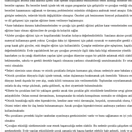
olabilirliğini artırma yada azaltma işlemi olan operant koşullanma tekniklerinin temel alındığı modelde ön
beceriler saptanır. Bu beceriler kendi içinde tek tek uygun programlar için geliştirilir ve çocuğun verdiği o
becerileri kazanmasını sağlamak ve davranış problemlerini mümkün olduğunca azaltmak temel amaçtır. Erken
görüşler nedeniyle, tedavide büyük değişiklikler olmuştur. Önceleri çok benimsenen bireysel psikanalitik ted
ve dil gelişmesi için yapılan eğitime önem verilmeye başlanmıştır.
*Anne babaların durumu kabullenmelerinden ve çocuğu için gerekli eğitimi şekline karar vermelerinden so
eğitime hazır olması eğitimcilere de çocuğa da kolaylık sağlar.
*Aileler çocuğun eğitimi için ev koşullarındaki fırsatları kolayca değerlendirilebilir. Sanılanın aksine çoc
materyal kullanmaya gerek yoktur. Çocuğun daha iyi öğrenmesi için pahalı oyuncak ve materyaller gerekli de
çorap kazak gibi giysiler, eski dergiler eğitim için kullanılabilir. Çoraplar renklerine göre eşleştirme, kaş
değerlendirilebilir. Evde yapılabilecek her şey çocuğun çevresiyle ilgili daha fazla bilgi edinmesine yöneli
hazırlarken ya da yatağı düzeltirken yapılan işleri çocuğun düzeyine uygun bir şekilde anlatmak etkili olab
beklenmeden, sabırla ve gerekli destekle başarılı olmasına yardımcı olunabileceği unutulmamalıdır. Ev orta
verici olmalıdır.
*Tedavi sürecinin uzun olması ve otistik çocuklarla iletişim kurmanın güç olması nedeniyle anne babalara yö
*Otistik çocukları dünyayla ilişki içinde tutmak, onları dışlanmaya bırakmamak çok önemlidir. Yalnızca otu
dünyayı kendi dışında bir yere alıp, orada kilitli tutmasına izin verilmemelidir. Toplumdan soyutlanmamalı
onlarla da alış verişe çıkılmalı, parka gidilmeli, eş dost ziyaretinde bulunulmalıdır.
*Elbette bu çocuklara özel bir yaklaşım gerekir ancak tüm çocuklar gibi otistiklerde kendilerine sevgi göster
anlayabilirler. Onlara normal davranılması, konuşmasalar da onlarla konuşulması normalin ne olduğunu anla
*Otistik bozukluğa eşlik eden hiperaktivite, kendine zarar verici davranışlar, hırçınlık, uyumsuzluk olursa,
Otizmi tedavi eden bir ilaç henüz bulunamamıştır. Ancak çocuğun hiperaktivitesini azaltmaya yardımcı olan, 
kullanılmaktadır.
*Bu çocukların çevredeki kişiler tarafından uyarılmaya gereksinimleri vardır ve bunu sağlamanın en iyi y
olmaktır.
*Çocuğun etkinliği sürdürmesinde ısrar etmek başarısızlığa neden olabilir. Bu nedenle çocukla çalışırken s
gerekmektedir. Evde yapılan etkinliklerde çocuk zamanla tek başına hareket edebilir hale gelmeli, istek ve 