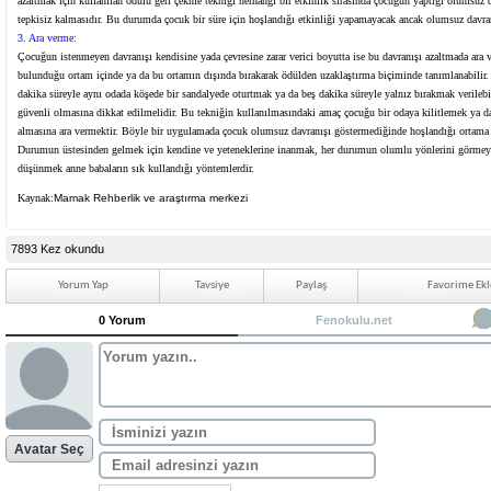
azaltmak için kullanılan ödülü geri çekme tekniği herhangi bir etkinlik sırasında çocuğun yaptığı olumsuz da
tepkisiz kalmasıdır. Bu durumda çocuk bir süre için hoşlandığı etkinliği yapamayacak ancak olumsuz davran
3. Ara verme:
Çocuğun istenmeyen davranışı kendisine yada çevresine zarar verici boyutta ise bu davranışı azaltmada ara v
bulunduğu ortam içinde ya da bu ortamın dışında bırakarak ödülden uzaklaştırma biçiminde tanımlanabilir.
dakika süreyle aynı odada köşede bir sandalyede oturtmak ya da beş dakika süreyle yalnız bırakmak verilebi
güvenli olmasına dikkat edilmelidir. Bu tekniğin kullanılmasındaki amaç çocuğu bir odaya kilitlemek ya d
almasına ara vermektir. Böyle bir uygulamada çocuk olumsuz davranışı göstermediğinde hoşlandığı ortama d
Durumun üstesinden gelmek için kendine ve yeteneklerine inanmak, her durumun olumlu yönlerini görmeye
düşünmek anne babaların sık kullandığı yöntemlerdir.
Kaynak:
Mamak Rehberlik ve araştırma merkezi
7893 Kez okundu
Yorum Yap
Tavsiye
Paylaş
Favorime Ekl
0 Yorum
Fenokulu.net
Avatar Seç