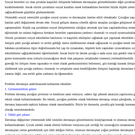
Sosyal becerileri iyi olan çocuklar karşılıklı iletişimde beklenen davranışları gösterebilmekte diğer çocukla
kurabilmektedir. Ancak otistik çocukların sosyal kuralları esnek kullanabilme becerileri büyük ölçüde yete
sağlayabilmede güçlükler gözlenmektedir.
Otizmdeki sosyal yetersizlik çocuğun sosyal uyumu ve davranışları üzerine etkili olmaktadır. Çocuğun yaşı il
bazıları şekil değiştirerek devam eder. Sosyal gelişim alanına yönelik eğitim amaçları çocuğun gelişimsel dü
saptanmalıdır. Küçük yaş çocukların sosyal iletişimlerinin sıklığını artırmak için bazı yapılandırılmış ort
eğitiminde ise onların bağımsız birtakım becerileri yapmalarına yardımcı olunmalı ve sosyal uyumsuzluklar
Otistik çocukların sosyal etkinliklere katılımını ve karşılıklı etkileşimi sağlamak için yapılacak etkinlikl
iletişim şekli çocuğa anlamlı ve zevkli geldiği sürece sürdürmesine olanak sağlayacak ve çocuğun kendi özel 
babalara çocuklarının ilgisi doğrultusunda bul yap ile oynamaları, küplerle kule yapmaları oyuncaklarını sır
etkinliklerini sağlayabilmeleri öğretilmelidir. Ancak böyle bir destek çocuğa o anda oyun için gerekli olan 
girme konusunda oyun yoluyla (oyuncağının eksik olan parçasını yetişkinden istemesi) yönlendirilmelidir.
gireceği bir iletişim önem taşımakta ve sözel olarak gereksinimlerini belirtmesi, göz kontağı kurarak ile
sürdürmek için çocuğa yardımcı olunmalı ve yetişkinler onun kendiliğinden iletişimi başlattığı durumlara d
yararını değil, ona zevkli gelen yanlarını da öğrenecektir.
Problem davranışın azaltılmasında kullanılan teknikler:
1. Görmemezlikten gelme:
Problem davranış çocuğun çevresine ve kendisine zarar vermiyor, sadece ilgi çekmek amacıyla yapılıyorsa 
teknik olarak kullanılmaktadır. Bu teknik; çocuğun problem olarak belirlenen davranışı ortaya çıktığında, y
davranış karşısında tepkisiz kalması olarak tanımlanabilir. Böyle bir durumda; çocukla göz kontağı kurmanın
olacağı unutulmamalıdır.
2. Ödülü geri çekme:
Davranışı değiştirme yönteminde ödül istenilen davranışın gösterilmesini kolaylaştırmak ve olumsuz davra
kullanılmaktadır. Çocuk sürekli olarak ellerini birbirine vuruyorsa çok sevdiği bir oyuncağıyla oynamasına i
davranışları yerine getirebilmek için ödül aldığını bilirse, olumsuz davranışları yoğun problem davranışla