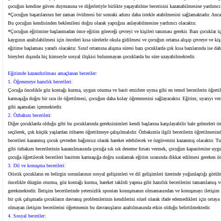
çocuğun kendine güven duymasına ve diğerleriyle birlikte yaşayabilme becerisini kazanabilmesine yardımcı 
*Çocuğun başarılarının her zaman övülmesi bir sonraki adımı daha istekle atabilmesini sağlamaktadır. Anca
Bu çocuğun kendisinden beklenileni doğru olarak yaptığını anlayabilmesine yardımcı olacaktır.
*Çocuğun eğitimine başlanmadan önce eğitim göreceği çevreyi ve kişileri tanıması gerekir. Bazı çocuklar iç
kaygının azaltılabilmesi için önceleri kısa sürelerle okula gidilmesi ve çocuğun ortama alışıp çevreye ve kiş
eğitime başlaması yararlı olacaktır. Sınıf ortamına alışma süresi bazı çocuklarda çok kısa bazılarında ise da
bireyleri dışında hiç kimseyle sosyal ilişkisi bulunmayan çocuklarda bu süre uzayabilmektedir.
Eğitimde kazandırılması amaçlanan beceriler:
1. Öğrenmeye hazırlık becerileri:
Çocuğa öncelikle göz kontağı kurma, uygun oturma ve basit emirlere uyma gibi en temel becerilerin öğretil
karmaşığa doğru bir sıra ile öğretilmesi, çocuğun daha kolay öğrenmesini sağlayacaktır. Eğitim; uyarıyı ve
gibi aşamaları içermektedir.
2. Özbakım becerileri:
Diğer çocuklarda olduğu gibi bu çocuklarında gereksinimleri kendi başlarına karşılayabilir hale gelmeleri ö
seçilerek, çok küçük yaşlardan itibaren öğretilmeye çalışılmalıdır. Özbakımla ilgili becerilerin öğretilmesi
becerileri kazanmış çocuk çevreden bağımsız olarak hareket edebilecek ve özgüvenini kazanmış olacaktır. 
gibi özbakım becerilerinin kazanılmasında çocuğa sık sık deneme fırsatı vermek, çocuğun kapasitesine uyg
çocuğa öğretilecek becerileri basitten karmaşığa doğru sıralamak eğitim sırasında dikkat edilmesi gereken ön
3. Dil ve konuşma becerileri:
Otistik çocukların en belirgin sorunlarının sosyal gelişimleri ve dil gelişimleri üzerinde yoğunlaştığı görülm
öncelikle düzgün oturma, göz kontağı kurma, hareket taklidi yapma gibi hazırlık becerilerini tamamlamış ve
gerekmektedir. İletişim becerilerinde yetersizlik spontan konuşmanın olmamasından ve konuşmayı iletişim
bir çok çalışmada çocukların davranış problemlerinin kendilerini sözel olarak ifade edemedikleri için ortaya 
olmayan iletişim becerilerini öğretmenin bu davranışların azaltılmasında etkin olduğu belirtilmektedir.
4. Sosyal beceriler: