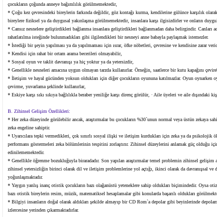
çocukların çoğunda anneye bağımlılık görülmemektedir,
* Çoğu kez çevresindeki bireylerin farkında değildir, göz kontağı kurma, kendilerine gülünce karşılık olar
bireylere fiziksel ya da duygusal yakınlaşma görülmemektedir, insanlara karşı ilgisizdirler ve onların duygula
* Cansız nesnelere geliştirdikleri bağlanma insanlara geliştirdikleri bağlanmadan daha belirgindir. Canları 
rahatlatılma isteğinde bulunmadıkları gibi ilgilendikleri bir nesneyi anne babayla paylaşmak istemezler.
* İstediği bir şeyin yapılması ya da yapılmaması için ısrar, öfke nöbetleri, çevresine ve kendisine zarar veric
* Kendisi için rahat bir ortam arama becerileri olmayabilir,
* Sosyal oyun ve taklit davranışı ya hiç yoktur ya da yetersizdir,
* Genellikle nesneleri amacına uygun olmayan tarzda kullanırlar. Örneğin, saatlerce bir kutu kapağını çevirebi
* İletişim ve hayal gücünden yoksun oldukları için diğer çocukların oyununa katılmazlar. Oyun oynarken 
çevirme, yuvarlama şeklinde kullanırlar,
* Eskiye karşı sıkı sıkıya bağlılıkla beraber yeniliğe karşı direnç görülür, · Aile üyeleri ve aile dışındaki kiş
B. Zihinsel Gelişim Özellikleri:
* Her zeka düzeyinde görülebilir ancak, araştırmalar bu çocukların %30`unun normal veya üstün zekaya sahip
zeka engeline sahiptir.
* Uyarıcılara tepki vermedikleri, çok sınırlı sosyal ilişki ve iletişim kurdukları için zeka ya da psikoloji
performans göstermeleri zeka bölümlerinin tespitini zorlaştırır. Zihinsel düzeylerini anlamak güç olduğu içi
edinilememektedir.
* Genellikle öğrenme bozukluğuyla biraradadır. Son yapılan araştırmalar temel problemin zihinsel gelişim 
zihinsel yetersizliğin birinci olarak dil ve iletişim problemlerine yol açtığı, ikinci olarak da davranışsal
yoğunlaşmaktadır.
* Yaygın yanlış inanç otistik çocukların bazı olağanüstü yeteneklere sahip oldukları biçimindedir. Oysa oti
bazı otistik bireylerin resim, müzik, matematiksel hesaplamalar gibi konularda başarılı oldukları görülmekte
* Bilgiyi insanların doğal olarak aldıkları şekilde almayıp bir CD Rom`a depolar gibi beyinlerinde depolam
izlercesine yerinden çıkarmaktadırlar.