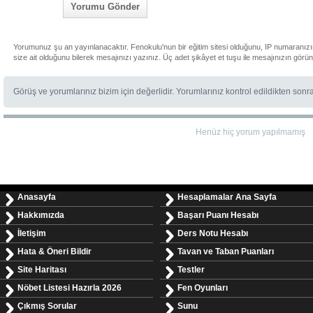
Yorumu Gönder
Yorumunuz şu an yayınlanacaktır. Fenokulu'nun bir eğitim sitesi olduğunu, IP numaranız
size ait olduğunu bilerek mesajınızı yazınız. Üç adet şikâyet et tuşu ile mesajınızın görü
Görüş ve yorumlarınız bizim için değerlidir. Yorumlarınız kontrol edildikten sonr
Henüz hiç yorum yapılmamış
Anasayfa
Hesaplamalar Ana Sayfa
Hakkımızda
Başarı Puanı Hesabı
İletişim
Ders Notu Hesabı
Hata & Öneri Bildir
Tavan ve Taban Puanları
Site Haritası
Testler
Nöbet Listesi Hazırla 2026
Fen Oyunları
Çıkmış Sorular
Sunu