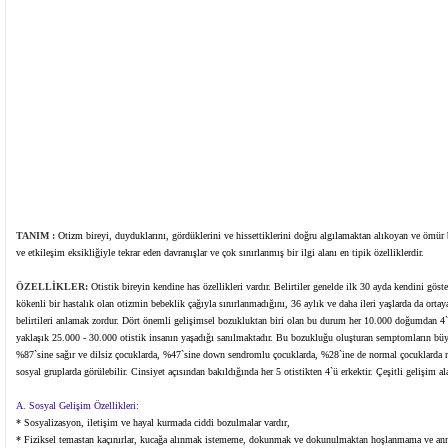
TANIM :
Otizm bireyi, duyduklarını, gördüklerini ve hissettiklerini doğru algılamaktan alıkoyan ve ömür
ve etkileşim eksikliğiyle tekrar eden davranışlar ve çok sınırlanmış bir ilgi alanı en tipik özelliklerdir.
ÖZELLİKLER:
Otistik bireyin kendine has özellikleri vardır. Belirtiler genelde ilk 30 ayda kendini göste
kökenli bir hastalık olan otizmin bebeklik çağıyla sınırlanmadığını, 36 aylık ve daha ileri yaşlarda da ort
belirtileri anlamak zordur. Dört önemli gelişimsel bozukluktan biri olan bu durum her 10.000 doğumdan 4
yaklaşık 25.000 - 30.000 otistik insanın yaşadığı sanılmaktadır. Bu bozukluğu oluşturan semptomların büyü
%87`sine sağır ve dilsiz çocuklarda, %47`sine down sendromlu çocuklarda, %28`ine de normal çocuklarda ras
sosyal gruplarda görülebilir. Cinsiyet açısından bakıldığında her 5 otistikten 4`ü erkektir. Çeşitli gelişim alan
A. Sosyal Gelişim Özellikleri:
* Sosyalizasyon, iletişim ve hayal kurmada ciddi bozulmalar vardır,
* Fiziksel temastan kaçınırlar, kucağa alınmak istememe, dokunmak ve dokunulmaktan hoşlanmama ve anne