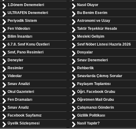
1.Dönem Denemeleri
Nasıl Oluyor
ULTRAFEN Denemeleri
Bu Benim Eserim
Periyodik Sistem
Astronomi ve Uzay
Fen Videoları
Taktir Teşekkür Hesabı
Bilim İnsanları
Mesleki Gelişim
6.7.8. Sınıf Konu Özetleri
Sınıf Nöbet Listesi Hazırla 2026
Sınıf, Pano Resimleri
Dosyalar
Deneyler
Sınav Denemeleri
Resimler
Rehberlik
Videolar
Sınavlarda Çıkmış Sorular
Sınav Analizi
Paylaşım Toplantısı
Okul Gazeteleri
Öğrt. Facebook Grubu
Fen Dramaları
Öğretmen Mail Grubu
Sınav Analiz
Çalışmanızı Gönderin
Facebook Sayfamız
Gizlilik Politikası
Üyelik Sözleşmesi
Nasil Yapılır?