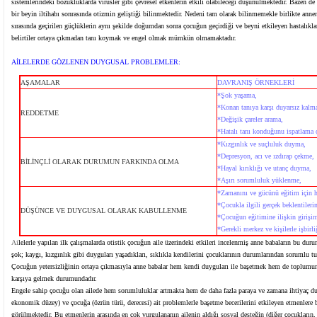
sistemlerindeki bozukluklarda virüsler gibi çevresel etkenlerin etkili olabileceği düşünülmektedir. Bazen de
bir beyin iltihabı sonrasında otizmin geliştiği bilinmektedir. Nedeni tam olarak bilinmemekle birlikte anne
sırasında geçirilen güçlüklerin aynı şekilde doğumdan sonra çocuğun geçirdiği ve beyni etkileyen hastalık
belirtiler ortaya çıkmadan tanı koymak ve engel olmak mümkün olmamaktadır.
AİLELERDE GÖZLENEN DUYGUSAL PROBLEMLER:
AŞAMALAR
DAVRANIŞ ÖRNEKLERİ
*Şok yaşama,
*
Konan tanıya karşı duyarsız kalm
REDDETME
*
Değişik çareler arama,
*
Hatalı tanı konduğunu ispatlama 
*
Kızgınlık ve suçluluk duyma,
*
Depresyon, acı ve ızdırap çekme,
BİLİNÇLİ OLARAK DURUMUN FARKINDA OLMA
*
Hayal kırıklığı ve utanç duyma,
*
Aşırı sorumluluk yüklenme,
*
Zamanını ve gücünü eğitim için h
*
Çocukla ilgili gerçek beklentileri
DÜŞÜNCE VE DUYGUSAL OLARAK KABULLENME
*
Çocuğun eğitimine ilişkin girişi
*
Gerekli merkez ve kişilerle işbirl
Ai
lelerle yapılan ilk çalışmalarda otistik çocuğun aile üzerindeki etkileri incelenmiş anne babaların bu du
şok; kaygı, kızgınlık gibi duyguları yaşadıkları, sıklıkla kendilerini çocuklarının durumlarından sorumlu tutt
Çocuğun yetersizliğinin ortaya çıkmasıyla anne babalar hem kendi duyguları ile başetmek hem de toplumun 
karşıya gelmek durumundadır.
Engele sahip çocuğu olan ailede hem sorumluluklar artmakta hem de daha fazla paraya ve zamana ihtiyaç du
ekonomik düzey) ve çocuğa (özrün türü, derecesi) ait problemlerle başetme becerilerini etkileyen etmenlere b
görülmektedir. Bu etmenlerin arasında en çok vurgulananın ailenin aldığı sosyal desteğin (diğer çocukların, k