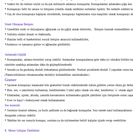
* Sadece bir iki kelime söyler ya da çok kelimeyle anlamsız konuşurlar. Konuşulanları anlamakta çoğu kez 
* Konuşmayı belli bir amaca ve iletişime yönelik olarak sürdürme zorlukları tipiktir. Bu nedenle sohbete ka
* Geç de olsa konuşmaya başlayan otistiklerde, konuşmayı başlatmama veya karşılıklı olarak konuşmayı d
Sözel Olmayan İletişim:
* Genellikle istek ve ihtiyaçlarını ağlayarak ya da çığlık atarak belirtirler, · İletişim kurmak istemedikleri za
* Sıklıkla yüzleri donuk ve ifadesizdir,
* Bazıları belli el hareketlerini sosyal iletişim amacıyla kullanabilirler,
*Anlamsız ve zamansız gülme ve ağlamalar görülebilir.
Anlamada Güçlük
* Konuşmaları, anlama becerileri yavaş olabilir. Anlamaları konuşmalarına göre daha iyi olmakla birlikte ka
cümleler uzadıkça anlamaları daha da güçleşebilmektedir.
* Anında ya da gecikmiş ekolali (tekrarlama) görülmektedir. Normal çocuklarda ekolali 3 yaşından sonra kay
(Yaratıcılıklarının olmamasından ekolaliyi kullandıkları sanılmaktadır.)
Gramer
* Spontan konuşmayı kazansalar bile gramerleri bozuk olabilmektedir (okula gidelim yerine okula git derler
* Ben, sen, o zamirlerini kullanmaz, kendilerinden 3.tekil şahıs olarak söz eder, kendilerini `o` olarak algı
* Edatlardan; içinde, altında, yanında kavramlarını kullanmakta güçlük çektikleri için iletişimde sorun yaşar
* Evet ve hayır`ı fonksiyonel olarak kullanamazlar.
Ses kontrolü
* Seslerini kontrol edemez, ya fısıltı şeklinde ya da bağırarak konuşurlar. Sesi nerede nasıl kullanacaklarını
duygudan yoksun olabilir.
* Tekdüze bir ses tonuyla konuşur, sorulara ya da söylenenlere belirli kalıplar içinde cevap verebilirler.
E. Motor Gelişim Özellikleri