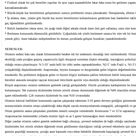
* Fiziksel olarak bir çok becerileri yaşıtları ile aynı yaşta kazanabilirler fakat daha sonra bir gerileme ya
kaynaklanmaktadır.
* Büyük-küçük kas becerilerinin gelişmemesi sonucu problemler ortaya çıkmaktadır. Duruşlarında, ellerini
* İp atlama, dans, yüzme gibi büyük kas motor becerilerinin kullanılmasını gerektiren bazı hareketleri takli
geç öğrendikleri görülmektedir.
* Belirli hareketleri tekrar etme, bir ayağı önde diğeri arkada olmak üzere ileri geri sallanma, uzun süre ken
* Beslenme konusunda düzensizlik görülebilir. Çoğunlukla tek yönlü beslenmet uzunca bir süre tek bir bes
yemek gibi). Anne babaları endişelendiren bu durum çocuklarda gelişim bozukları yaratabilmektedir.
NEDENLER:
Otizmin nedeni hala tam olarak bilinmemekle beraber tek bir nedeninin olmadığı ileri sürülmektedir. Otizmi
eksikliği yada çocuğun geçmiş yaşantısıyla ilgili duygusal sorunlara ilişkin olmadığı, kaynağının psikoloji
olduğu ortaya çıkarılmıştır. % 5-10` unda belli bir tıbbi neden saptanabilmekte, %2-5` inde Frajil x, %1-3`ü
yolaçabildiği düşünülmektedir. Araştırmalar, beynin konuşma ve duygulardan gelen bilginin değerlendirilme
etmektedir. Bu problemin doğuştan gelen ve beynin bilgiyi kullanma şeklini belirleyen belirli kimyasal den
hücreleri arasında mesajları taşıyan kimyasal ileticilerde aşırılık veya eksiklik olduğu düşünülmektedir.
Birçok araştırmacı otizmin nedeninin genlerde yattığı görüşündedir. Otistik çocukların kardeşlerinin bu boz
bulunmuştur. Tek yumurta ikizlerinden birinin otistik olması durumunda diğerinde de %60 olasılıkla otizmi
işaret edilmektedir. Çift yumurta ikizlerinde bu oran %10 civarındadır.
Otizmin kalıtsal özellikleri konusunda yapılan çalışmalar tahminen 3-10 genin devreye girdiğini göstermekte
mutasyonlarla otizmin ortaya çıkabileceği daha düşük sayıda mutasyonlarında utangaçlık, çekingenlik ve gec
Otizm genlerini arama çalışmaları şimdiden önemli sonuçlar vermektedir. Kromozom 7 ve 15`te saptanmış ba
Araştırmacılar önümüzdeki yıllarda otizmle ilgili en az 5 genin bulunacağını ümit etmektedirler.
Diğer yandan otizmin sadece genetik nedenlere bağlı olmayıp, çevresel nedenlere de bağlı olduğu sanılmakta
ikizlerinden biri otistik olurken diğerinde otizm görülmeme olasılığının varlığı çevresel etkenlerin işin içi
geninin geçirdiği mutasyon, çocuğu anne karnında veya erken bebeklik döneminde karşılaştığı çevresel bir etk