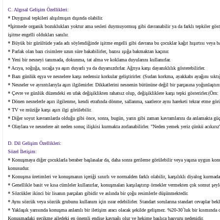
C. Algısal Gelişim Özellikleri:
* Duygusal tepkileri alışılmışın dışında olabilir.
*İşitmede organik bozuklukları yoktur ama sesleri duymuyormuş gibi davranabilir ya da farklı tepkiler göst
işitme engelli oldukları sanılır.
* Büyük bir gürültüde yada adı söylendiğinde işitme engelli gibi davrana bu çocuklar kağıt hışırtısı veya ba
* Parlak olan bazı cisimlere uzun süre bakabilirler, bazısı ışığa bakmaktan kaçınır.
* Yeni bir nesneyi tanımada, dokunma, tat alma ve koklama duyularını kullanırlar.
* Acıya, soğuğa, sıcağa ya aşırı duyarlı ya da duyarsızdırlar. Ağrıya karşı dayanıklılık gösterebilirler.
* Bazı günlük eşya ve nesnelere karşı nedensiz korkular geliştirirler. (Sudan korkma, ayakkabı ayağını sıkt
* Nesneler ve ayrıntılarıyla aşırı ilgilenirler. Dikkatlerini nesnenin bütününe değil bir parçasına yoğunlaştırır
* Çevre ve günlük düzendeki en ufak değişiklikten rahatsız olup, değişikliklere karşı tepki gösterirler.(Örn
* Dönen nesnelerle aşırı ilgilenme, kendi etrafında dönme, sallanma, saatlerce aynı hareketi tekrar etme görü
* TV ve müziğe karşı aşırı ilgi görülebilir.
* Diğer soyut kavramlarda olduğu gibi önce, sonra, bugün, yarın gibi zaman kavramlarını da anlamakta güç
* Olaylara ve nesnelere ait neden sonuç ilişkisi kurmakta zorlanabilirler. "Neden yemek yeriz çünkü acıkırız"
D. Dil Gelişim Özellikleri:
Sözel İletişim:
* Konuşmaya diğer çocuklarla beraber başlasalar da, daha sonra gerileme görülebilir veya yaşına uygun k
konusudur.
* Konuşma üretimleri ve konuşmanın içeriği sınırlı ve normalden farklı olabilir, karşılıklı diyalog kurmada y
* Genellikle basit ve kısa cümleler kullanırlar, konuşmaları karşılaştırıp örnekler vermekten çok somut şeyl
* Sözcükler ikinci bir lisanın parçaları gibidir ve aslında bir çoğu resimlerle düşünmektedir.
* Aynı sözcük veya sözcük grubunu kullanım için ısrar edebilirler. Standart sorularına standart cevaplar bekle
* Yaklaşık yarısında konuşma anlamlı bir iletişim aracı olacak şekilde gelişmez. %20-30`luk bir kısmında 
Konuşmadaki gecikme ailedeki en önemli endişe kaynağı olur ve hekime başlıca başvuru nedenidir.