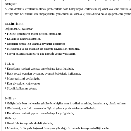
niteliğidir.
Ailenin destek sistemlerinin olması problemlerle daha kolay başedilebilmesini sağlamakla ailenin stresini 
arttıkça stres belirtilerini azaltmaya yönelik yöntemleri kullanan aile, stres düzeyi azaldıkça problemi çözm
BELİRTİLER:
Doğumdan 6. aya kadar:
* Fiziksel görünüş ve motor gelişimi normaldir,
* Kolaylıkla huzursuzlanabilir,
* Nesneleri almak için uzanma davranışı göstermez,
* Mırıldanma ya da anlamsız ses çıkarma davranışları görülmez,
* Sosyal anlamda gülmesi ve göz kontağı yoktur yada azdır,
6-12. ay
* Kucaklama hareketi yapmaz, anne babaya karşı ilgisizdir,
* Basit sosyal oyunları oynamaz, oyuncak bebeklerle ilgilenmez,
* Motor gelişimi gecikmiştir,
* Katı yiyecekleri çiğneyemez,
* Sözcük kullanımı yoktur,
24-36. ay
* Gelişiminde bazı ilerlemeler görülse bile kişiler arası ilişkileri sınırlıdır, İnsanları araç olarak kullanır,
* Göz kontağı sınırlıdır, nesnelerle ilişkisi yalama ya da koklama şeklindedir,
* Kucaklama hareketi yapmaz, anne babaya karşı ilgisizdir,
48-54. ay
* Genellikle konuşmada ekolali gözlenir,
* Monoton, fısıltı yada bağırarak konuşma gibi değişik tonlarda konuşma özelliği vardır,