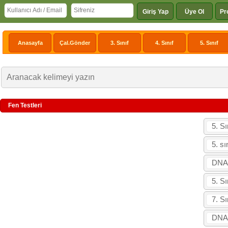
Giriş Yap
Üye Ol
Pr
Anasayfa
Çal.Gönder
3. Sınıf
4. Sınıf
5. Sınıf
Fen Testleri
5. Sı
5. sı
DNA 
5. Sı
7. S
DNA,