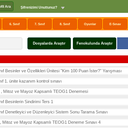
ofil Ara
Şifrenizimi Unuttunuz?
6. Sınıf
7. Sınıf
8. Sınıf
Oyunlar
E-Sınav
Dosyalarda Araştır
Fenokulunda Araştır
nıf Besinler ve Özellikleri Ünitesi "Kim 100 Puan İster?" Yarışması
nıf 1. ünite kazanım kontrol sınavı
, Mitoz ve Mayoz Kapsamlı TEOG1 Denemesi
nıf Besinlerin Sindirimi Ters 1
ınıf Denetleyici ve Düzenleyici Sistem Sonu Tarama Sınavı
 Mitoz ve Mayoz Kapsamlı TEOG1 Deneme Sınavı 4