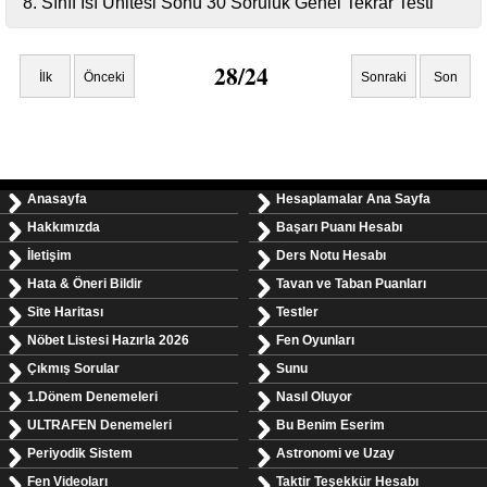
8. Sınıf Isı Ünitesi Sonu 30 Soruluk Genel Tekrar Testi
28/24
İlk
Önceki
Sonraki
Son
Anasayfa
Hesaplamalar Ana Sayfa
Hakkımızda
Başarı Puanı Hesabı
İletişim
Ders Notu Hesabı
Hata & Öneri Bildir
Tavan ve Taban Puanları
Site Haritası
Testler
Nöbet Listesi Hazırla 2026
Fen Oyunları
Çıkmış Sorular
Sunu
1.Dönem Denemeleri
Nasıl Oluyor
ULTRAFEN Denemeleri
Bu Benim Eserim
Periyodik Sistem
Astronomi ve Uzay
Fen Videoları
Taktir Teşekkür Hesabı