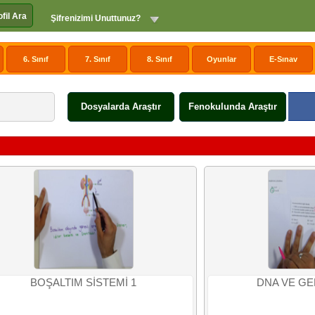
ofil Ara
Şifrenizimi Unuttunuz?
6. Sınıf
7. Sınıf
8. Sınıf
Oyunlar
E-Sınav
Dosyalarda Araştır
Fenokulunda Araştır
BOŞALTIM SİSTEMİ 1
DNA VE GE