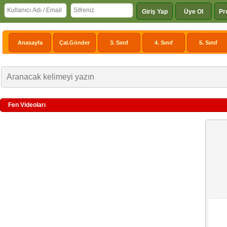
Giriş Yap
Üye Ol
Pr
Anasayfa
Çal.Gönder
3. Sınıf
4. Sınıf
5. Sınıf
Fen Videoları