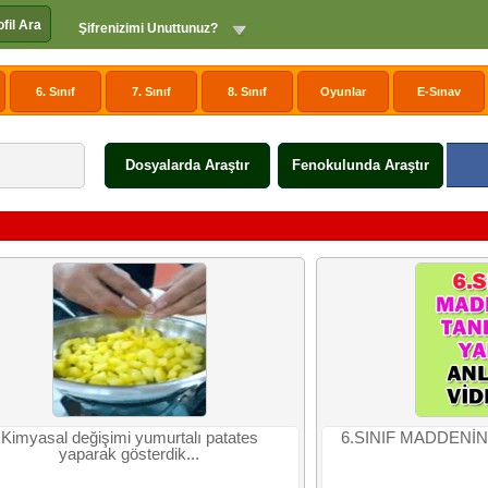
ofil Ara
Şifrenizimi Unuttunuz?
6. Sınıf
7. Sınıf
8. Sınıf
Oyunlar
E-Sınav
Dosyalarda Araştır
Fenokulunda Araştır
Kimyasal değişimi yumurtalı patates
6.SINIF MADDENİN 
yaparak gösterdik...