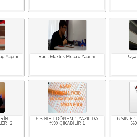
kop Yapımı
Basit Elektrik Motoru Yapımı
Uça
ERİN
6.SINIF 1.DÖNEM 1.YAZILIDA
6.SINIF 
ERİ 2
%99 ÇIKABİLİR 1
%9