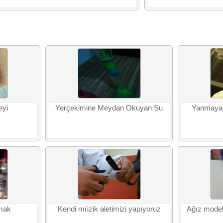
eyi
Yerçekimine Meydan Okuyan Su
Yanmayan
mak
Kendi müzik aletimizi yapıyoruz
Ağız model