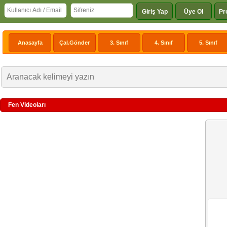
Giriş Yap
Üye Ol
Pr
Anasayfa
Çal.Gönder
3. Sınıf
4. Sınıf
5. Sınıf
Fen Videoları