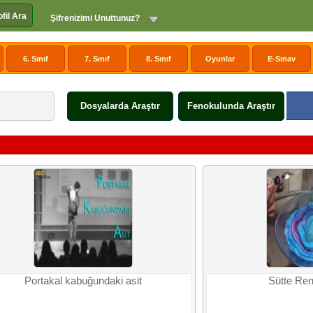
ofil Ara
Şifrenizimi Unuttunuz?
6. Sınıf
7. Sınıf
8. Sınıf
Oyunlar
E-Sınav
Dosyalarda Araştır
Fenokulunda Araştır
Portakal kabuğundaki asit
Sütte Ren