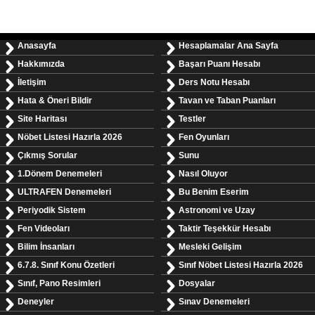
Anasayfa
Hesaplamalar Ana Sayfa
Hakkımızda
Başarı Puanı Hesabı
İletişim
Ders Notu Hesabı
Hata & Öneri Bildir
Tavan ve Taban Puanları
Site Haritası
Testler
Nöbet Listesi Hazırla 2026
Fen Oyunları
Çıkmış Sorular
Sunu
1.Dönem Denemeleri
Nasıl Oluyor
ULTRAFEN Denemeleri
Bu Benim Eserim
Periyodik Sistem
Astronomi ve Uzay
Fen Videoları
Taktir Teşekkür Hesabı
Bilim İnsanları
Mesleki Gelişim
6.7.8. Sınıf Konu Özetleri
Sınıf Nöbet Listesi Hazırla 2026
Sınıf, Pano Resimleri
Dosyalar
Deneyler
Sınav Denemeleri