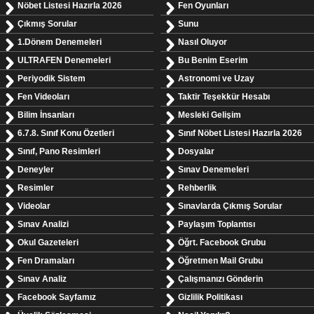
Nöbet Listesi Hazırla 2026
Fen Oyunları
Çıkmış Sorular
Sunu
1.Dönem Denemeleri
Nasıl Oluyor
ULTRAFEN Denemeleri
Bu Benim Eserim
Periyodik Sistem
Astronomi ve Uzay
Fen Videoları
Taktir Teşekkür Hesabı
Bilim İnsanları
Mesleki Gelişim
6.7.8. Sınıf Konu Özetleri
Sınıf Nöbet Listesi Hazırla 2026
Sınıf, Pano Resimleri
Dosyalar
Deneyler
Sınav Denemeleri
Resimler
Rehberlik
Videolar
Sınavlarda Çıkmış Sorular
Sınav Analizi
Paylaşım Toplantısı
Okul Gazeteleri
Öğrt. Facebook Grubu
Fen Dramaları
Öğretmen Mail Grubu
Sınav Analiz
Çalışmanızı Gönderin
Facebook Sayfamız
Gizlilik Politikası