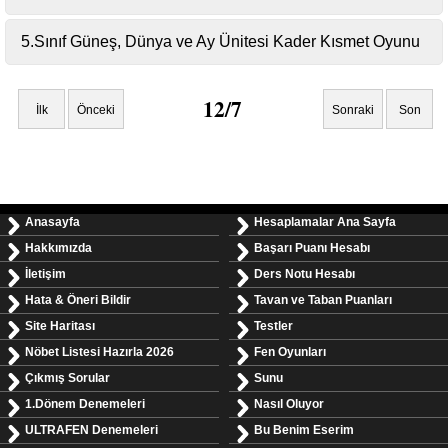
5.Sınıf Güneş, Dünya ve Ay Ünitesi Kader Kısmet Oyunu
12/7
İlk
Önceki
Sonraki
Son
Anasayfa
Hesaplamalar Ana Sayfa
Hakkımızda
Başarı Puanı Hesabı
İletişim
Ders Notu Hesabı
Hata & Öneri Bildir
Tavan ve Taban Puanları
Site Haritası
Testler
Nöbet Listesi Hazırla 2026
Fen Oyunları
Çıkmış Sorular
Sunu
1.Dönem Denemeleri
Nasıl Oluyor
ULTRAFEN Denemeleri
Bu Benim Eserim