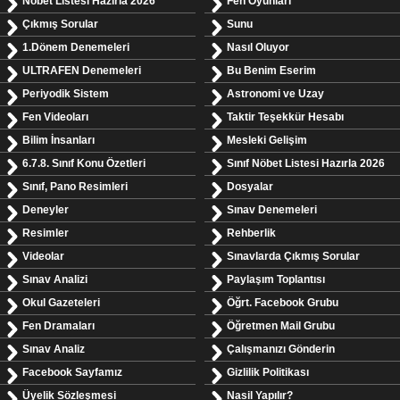
Nöbet Listesi Hazırla 2026
Fen Oyunları
Çıkmış Sorular
Sunu
1.Dönem Denemeleri
Nasıl Oluyor
ULTRAFEN Denemeleri
Bu Benim Eserim
Periyodik Sistem
Astronomi ve Uzay
Fen Videoları
Taktir Teşekkür Hesabı
Bilim İnsanları
Mesleki Gelişim
6.7.8. Sınıf Konu Özetleri
Sınıf Nöbet Listesi Hazırla 2026
Sınıf, Pano Resimleri
Dosyalar
Deneyler
Sınav Denemeleri
Resimler
Rehberlik
Videolar
Sınavlarda Çıkmış Sorular
Sınav Analizi
Paylaşım Toplantısı
Okul Gazeteleri
Öğrt. Facebook Grubu
Fen Dramaları
Öğretmen Mail Grubu
Sınav Analiz
Çalışmanızı Gönderin
Facebook Sayfamız
Gizlilik Politikası
Üyelik Sözleşmesi
Nasil Yapılır?