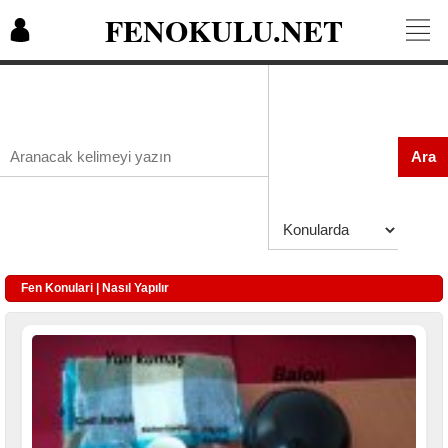
FENOKULU.NET
Ara
Fen Konulari | Nasıl Yapılır