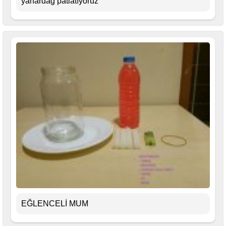
yanardağ patlatıyoruz
EĞLENCELİ MUM