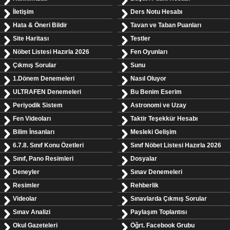
İletişim
Ders Notu Hesabı
Hata & Öneri Bildir
Tavan ve Taban Puanları
Site Haritası
Testler
Nöbet Listesi Hazırla 2026
Fen Oyunları
Çıkmış Sorular
Sunu
1.Dönem Denemeleri
Nasıl Oluyor
ULTRAFEN Denemeleri
Bu Benim Eserim
Periyodik Sistem
Astronomi ve Uzay
Fen Videoları
Taktir Teşekkür Hesabı
Bilim İnsanları
Mesleki Gelişim
6.7.8. Sınıf Konu Özetleri
Sınıf Nöbet Listesi Hazırla 2026
Sınıf, Pano Resimleri
Dosyalar
Deneyler
Sınav Denemeleri
Resimler
Rehberlik
Videolar
Sınavlarda Çıkmış Sorular
Sınav Analizi
Paylaşım Toplantısı
Okul Gazeteleri
Öğrt. Facebook Grubu