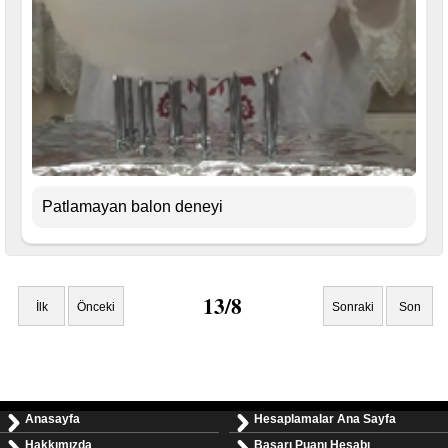
Patlamayan balon deneyi
13/8
İlk
Önceki
Sonraki
Son
Anasayfa
Hesaplamalar Ana Sayfa
Hakkımızda
Başarı Puanı Hesabı