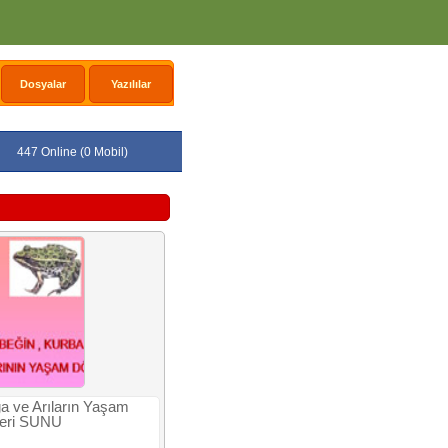
Dosyalar
Yazılılar
447 Online (0 Mobil)
a ve Arıların Yaşam
leri SUNU