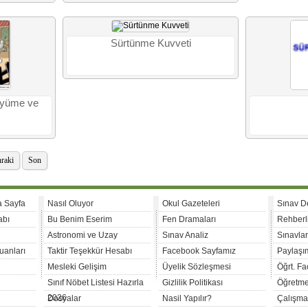
Sürtünme Kuvveti
üyüme ve
raki
Son
a Sayfa
Nasıl Oluyor
Okul Gazeteleri
Sınav D
abı
Bu Benim Eserim
Fen Dramaları
Rehberl
Astronomi ve Uzay
Sınav Analiz
Sınavla
uanları
Taktir Teşekkür Hesabı
Facebook Sayfamız
Paylaşım
Mesleki Gelişim
Üyelik Sözleşmesi
Öğrt. F
Sınıf Nöbet Listesi Hazırla
Gizlilik Politikası
Öğretme
2026
Dosyalar
Nasil Yapılır?
Çalışma