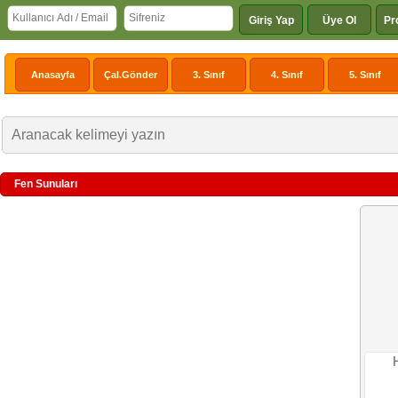
Giriş Yap
Üye Ol
Pr
Anasayfa
Çal.Gönder
3. Sınıf
4. Sınıf
5. Sınıf
Fen Sunuları