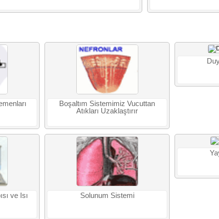
Duy
lemenları
Boşaltım Sistemimiz Vucuttan
Atıkları Uzaklaştırır
Ya
sı ve Isı
Solunum Sistemi