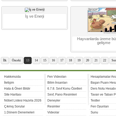
İş ve Enerji
Hayvanlarda üreme b
gelişme
İlk
Önceki
13
14
15
16
17
18
19
20
21
22
Son
Hakkımızda
Fen Videoları
Hesaplamalar An
İletişim
Bilim İnsanları
Başarı Puanı Hes
Hata & Öneri Bildir
6.7.8. Sınıf Konu Özetleri
Ders Notu Hesabı
Site Haritası
Sınıf, Pano Resimleri
Tavan ve Taban P
Nöbet Listesi Hazırla 2026
Deneyler
Testler
Çıkmış Sorular
Resimler
Fen Oyunları
1.Dönem Denemeleri
Videolar
Sunu