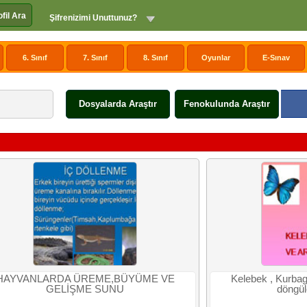
ofil Ara
Şifrenizimi Unuttunuz?
6. Sınıf
7. Sınıf
8. Sınıf
Oyunlar
E-Sınav
Dosyalarda Araştır
Fenokulunda Araştır
HAYVANLARDA ÜREME,BÜYÜME VE
Kelebek , Kurbag
GELİŞME SUNU
döngü