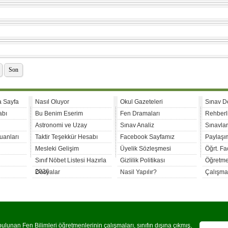
Son
a Sayfa
Nasıl Oluyor
Okul Gazeteleri
Sınav D
abı
Bu Benim Eserim
Fen Dramaları
Rehberl
Astronomi ve Uzay
Sınav Analiz
Sınavla
uanları
Taktir Teşekkür Hesabı
Facebook Sayfamız
Paylaşım
Mesleki Gelişim
Üyelik Sözleşmesi
Öğrt. F
Sınıf Nöbet Listesi Hazırla
Gizlilik Politikası
Öğretme
2026
Dosyalar
Nasil Yapılır?
Çalışma
lunan Fen Bilimleri öğretmenlerinin çalışmaları, sınıfın dışına çıkmış,