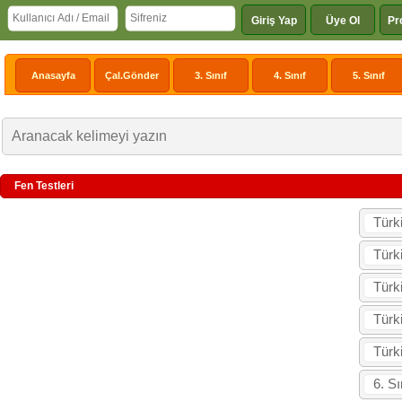
Giriş Yap
Üye Ol
Pr
Anasayfa
Çal.Gönder
3. Sınıf
4. Sınıf
5. Sınıf
Fen Testleri
Türk
Türk
Türk
Türk
Türk
6. S