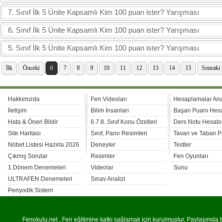
7. Sınıf İlk 5 Ünite Kapsamlı Kim 100 puan ister? Yarışması
6. Sınıf İlk 5 Ünite Kapsamlı Kim 100 puan ister? Yarışması
5. Sınıf İlk 5 Ünite Kapsamlı Kim 100 puan ister? Yarışması
İlk
Önceki
6
7
8
9
10
11
12
13
14
15
Sonraki
Hakkımızda
Fen Videoları
Hesaplamalar An
İletişim
Bilim İnsanları
Başarı Puanı Hes
Hata & Öneri Bildir
6.7.8. Sınıf Konu Özetleri
Ders Notu Hesabı
Site Haritası
Sınıf, Pano Resimleri
Tavan ve Taban P
Nöbet Listesi Hazırla 2026
Deneyler
Testler
Çıkmış Sorular
Resimler
Fen Oyunları
1.Dönem Denemeleri
Videolar
Sunu
ULTRAFEN Denemeleri
Sınav Analizi
Periyodik Sistem
Fenokulu.net , Fen eğitimine katkı sağlamak için kurulmuştur. Paylaşımda bu