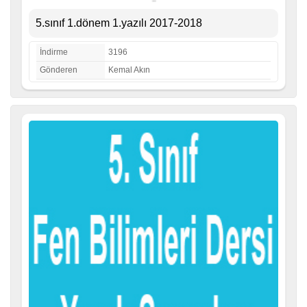
5.sınıf 1.dönem 1.yazılı 2017-2018
İndirme
3196
Gönderen
Kemal Akın