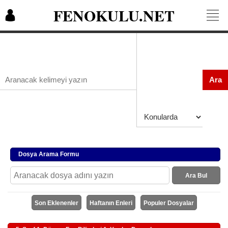
FENOKULU.NET
Ara
Dosya Arama Formu
Ara Bul
Son Eklenenler
Haftanın Enleri
Populer Dosyalar