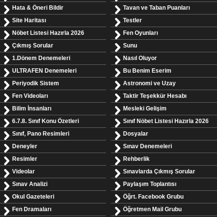
Hata & Öneri Bildir
Tavan ve Taban Puanları
Site Haritası
Testler
Nöbet Listesi Hazırla 2026
Fen Oyunları
Çıkmış Sorular
Sunu
1.Dönem Denemeleri
Nasıl Oluyor
ULTRAFEN Denemeleri
Bu Benim Eserim
Periyodik Sistem
Astronomi ve Uzay
Fen Videoları
Taktir Teşekkür Hesabı
Bilim İnsanları
Mesleki Gelişim
6.7.8. Sınıf Konu Özetleri
Sınıf Nöbet Listesi Hazırla 2026
Sınıf, Pano Resimleri
Dosyalar
Deneyler
Sınav Denemeleri
Resimler
Rehberlik
Videolar
Sınavlarda Çıkmış Sorular
Sınav Analizi
Paylaşım Toplantısı
Okul Gazeteleri
Öğrt. Facebook Grubu
Fen Dramaları
Öğretmen Mail Grubu