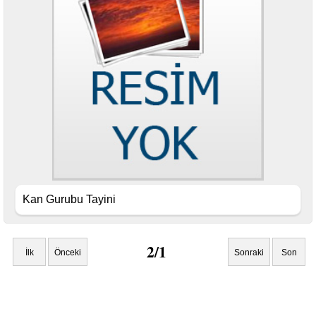
Kan Gurubu Tayini
2/1
İlk
Önceki
Sonraki
Son