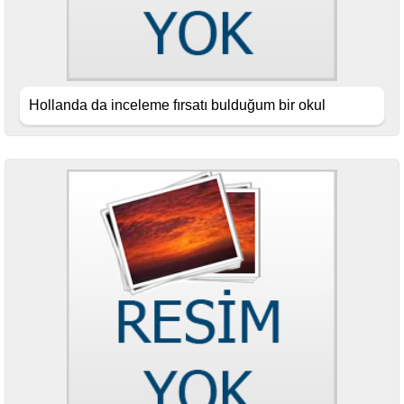
Hollanda da inceleme fırsatı bulduğum bir okul