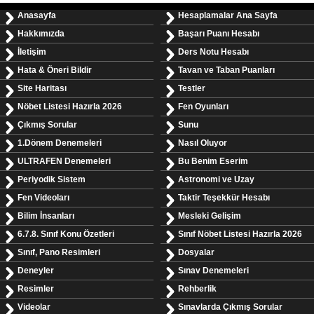
Anasayfa
Hesaplamalar Ana Sayfa
Hakkımızda
Başarı Puanı Hesabı
İletişim
Ders Notu Hesabı
Hata & Öneri Bildir
Tavan ve Taban Puanları
Site Haritası
Testler
Nöbet Listesi Hazırla 2026
Fen Oyunları
Çıkmış Sorular
Sunu
1.Dönem Denemeleri
Nasıl Oluyor
ULTRAFEN Denemeleri
Bu Benim Eserim
Periyodik Sistem
Astronomi ve Uzay
Fen Videoları
Taktir Teşekkür Hesabı
Bilim İnsanları
Mesleki Gelişim
6.7.8. Sınıf Konu Özetleri
Sınıf Nöbet Listesi Hazırla 2026
Sınıf, Pano Resimleri
Dosyalar
Deneyler
Sınav Denemeleri
Resimler
Rehberlik
Videolar
Sınavlarda Çıkmış Sorular